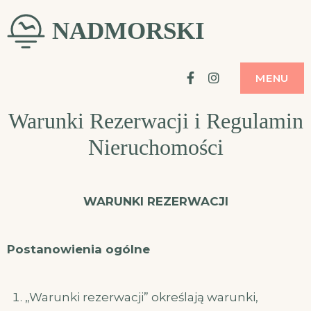
Skip
NADMORSKI
to
content
Facebook
Instagram
MENU
Warunki Rezerwacji i Regulamin
Nieruchomości
WARUNKI REZERWACJI
Postanowienia ogólne
„Warunki rezerwacji” określają warunki,